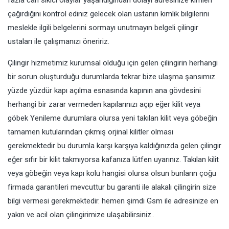
fazla can sıkıcı olaylar yaşandığından dolayı adresinize kimleri
çağırdığını kontrol ediniz gelecek olan ustanın kimlik bilgilerini
meslekle ilgili belgelerini sormayı unutmayın belgeli çilingir
ustaları ile çalışmanızı öneririz.
Çilingir hizmetimiz kurumsal olduğu için gelen çilingirin herhangi
bir sorun oluşturduğu durumlarda tekrar bize ulaşma şansımız
yüzde yüzdür kapı açılma esnasında kapının ana gövdesini
herhangi bir zarar vermeden kapılarınızı açıp eğer kilit veya
göbek Yenileme durumlara olursa yeni takılan kilit veya göbeğin
tamamen kutularından çıkmış orjinal kilitler olması
gerekmektedir bu durumla karşı karşıya kaldığınızda gelen çilingir
eğer sıfır bir kilit takmıyorsa kafanıza lütfen uyarınız. Takılan kilit
veya göbeğin veya kapı kolu hangisi olursa olsun bunların çoğu
firmada garantileri mevcuttur bu garanti ile alakalı çilingirin size
bilgi vermesi gerekmektedir. hemen şimdi Gsm ile adresinize en
yakın ve acil olan çilingirimize ulaşabilirsiniz..