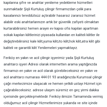
kapılarına şifre ve anahtar yenileme yedekleme hizmetleri
sunmaktadır Şişli Kurtuluş çilingir firmamızdan çelik para
kasalarınızı tereddütsüz açtırabilir hasarsız zararsız hizmet
alabilir eski anahtarlarınızın artık bir güvenlik zafiyeti olmaktan
kurtarabilirsiniz hemen arayın ev kapısı ofis kapıları apartman
sokak kapıları kilitlerinizi piyasada kullanılan en kaliteli kilitler ile
değiştirebilirsiniz kale kilit,yuma kilit,ito kilit,hok kilit,atra kilit gibi
kaliteli ve garantili kilit Yenilemeleri yapmaktayız.
Feriköy en yakın ve acil çilingir işyerimiz yada Şişli Kurtuluş
anahtarcı işyeri Adresi olarak internetten arama yaptığınızda
firmamızı en yakın ve acil olarak görebileceksiniz en yakın ve
acil anahtarcı numarası 444 01 93 aradığınızda Kurumsal çilingir
çağrı merkezimize ulaşacak ve hemen yetkili ustayı Hizmet için
çağırabileceksiniz. adrese ulaşım süremiz en geç yirmi dakika
içerisinde gerçekleşmektedir. Feriköy ilimizin Tamamında vermiş
olduğumuz acil çilingir Hizmetlerimize yukarıda ve site içinde